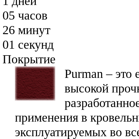
1
дней
05
часов
26
минут
00
секунд
Покрытие
Purman – это
высокой проч
разработанно
применения в кровельн
эксплуатируемых во вс