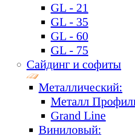
GL - 21
GL - 35
GL - 60
GL - 75
Сайдинг и софиты
Металлический:
Металл Профил
Grand Line
Виниловый: