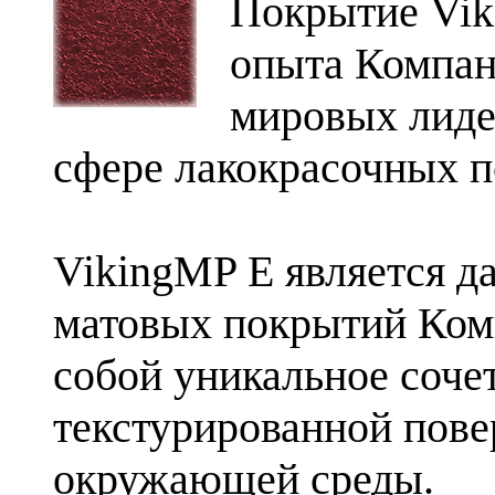
Покрытие Viki
опыта Компан
мировых лиде
сфере лакокрасочных 
VikingMP E является д
матовых покрытий Ком
собой уникальное соче
текстурированной пове
окружающей среды.