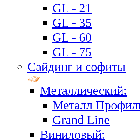
GL - 21
GL - 35
GL - 60
GL - 75
Сайдинг и софиты
Металлический:
Металл Профил
Grand Line
Виниловый: