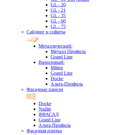
GL - 20
GL - 21
GL - 35
GL - 60
GL - 75
Сайдинг и софиты
Металлический:
Металл Профиль
Grand Line
Виниловый:
Mitten
Grand Line
Docke
Альта-Профиль
Фасадные панели
Docke
Nailite
ЯФАСАД
Grand Line
Альта-Профиль
Фасадная плитка