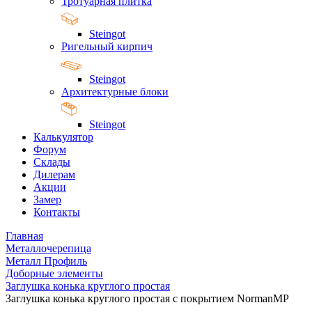
Тротуарная плитка
Steingot
Ригельный кирпич
Steingot
Архитектурные блоки
Steingot
Калькулятор
Форум
Склады
Дилерам
Акции
Замер
Контакты
Главная
Металлочерепица
Металл Профиль
Доборные элементы
Заглушка конька круглого простая
Заглушка конька круглого простая с покрытием NormanMP