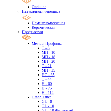
Onduline
Натуральная черепица
Цементно-песчаная
Керамическая
Профнастил
Металл Профиль:
C - 8
МП - 10
МП - 18
МП - 20
C - 21
МП - 35
HC - 35
C - 44
H - 60
H - 75
H - 114
Grand Line:
GL - 8
GL - 10
GL - 10 Фигурный