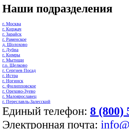
Наши подразделения
г. Москва
г. Киржач
г. Зарайск
г. Раменское
д. Шолохово
г. Дубна
г. Кимры
г. Мытищи
г.о. Щелково
г. Сергиев Посад
г. Истра
г. Ногинск
с. Филипповское
г. Орехово-Зуево
г. Малоярославец
г. Переславль-Залесский
Единый телефон:
8 (800)
Электронная почта:
info@