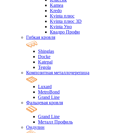
Kamea
Kredo
Kvinta плюс
Kvinta плюс 3D
Kvinta Уно
Квадро Профи
Гибкая кровля
Shinglas
Docke
Katepal
Tegola
Композитная металлочерепица
Luxard
MetroBond
Grand Line
Фальцевая кровля
Grand Line
Металл Профиль
Ондулин