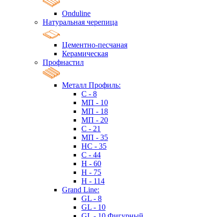
Onduline
Натуральная черепица
Цементно-песчаная
Керамическая
Профнастил
Металл Профиль:
C - 8
МП - 10
МП - 18
МП - 20
C - 21
МП - 35
HC - 35
C - 44
H - 60
H - 75
H - 114
Grand Line:
GL - 8
GL - 10
GL - 10 Фигурный