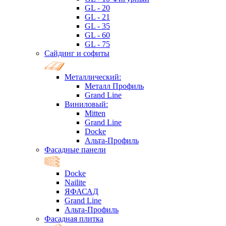
GL - 20
GL - 21
GL - 35
GL - 60
GL - 75
Сайдинг и софиты
Металлический:
Металл Профиль
Grand Line
Виниловый:
Mitten
Grand Line
Docke
Альта-Профиль
Фасадные панели
Docke
Nailite
ЯФАСАД
Grand Line
Альта-Профиль
Фасадная плитка