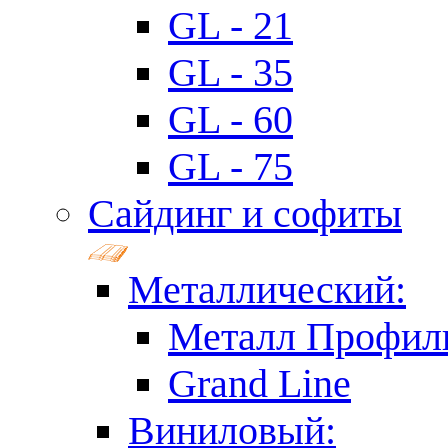
GL - 21
GL - 35
GL - 60
GL - 75
Сайдинг и софиты
Металлический:
Металл Профил
Grand Line
Виниловый: