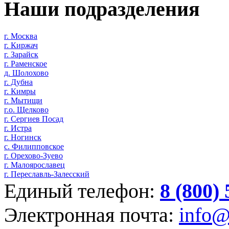
Наши подразделения
г. Москва
г. Киржач
г. Зарайск
г. Раменское
д. Шолохово
г. Дубна
г. Кимры
г. Мытищи
г.о. Щелково
г. Сергиев Посад
г. Истра
г. Ногинск
с. Филипповское
г. Орехово-Зуево
г. Малоярославец
г. Переславль-Залесский
Единый телефон:
8 (800)
Электронная почта:
info@