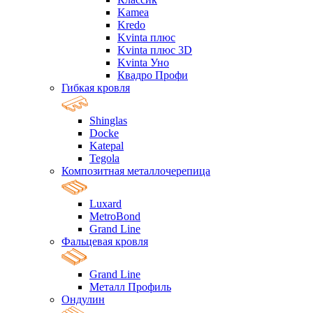
Kamea
Kredo
Kvinta плюс
Kvinta плюс 3D
Kvinta Уно
Квадро Профи
Гибкая кровля
Shinglas
Docke
Katepal
Tegola
Композитная металлочерепица
Luxard
MetroBond
Grand Line
Фальцевая кровля
Grand Line
Металл Профиль
Ондулин