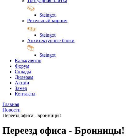
Тротуарная плитка
Steingot
Ригельный кирпич
Steingot
Архитектурные блоки
Steingot
Калькулятор
Форум
Склады
Дилерам
Акции
Замер
Контакты
Главная
Новости
Переезд офиса - Бронницы!
Переезд офиса - Бронницы!