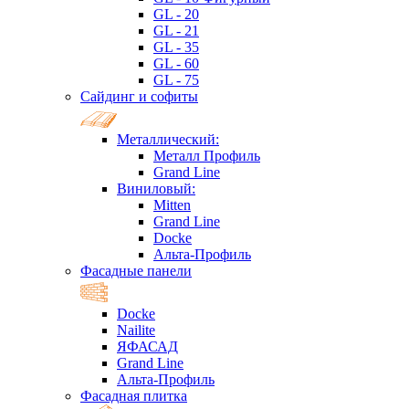
GL - 20
GL - 21
GL - 35
GL - 60
GL - 75
Сайдинг и софиты
Металлический:
Металл Профиль
Grand Line
Виниловый:
Mitten
Grand Line
Docke
Альта-Профиль
Фасадные панели
Docke
Nailite
ЯФАСАД
Grand Line
Альта-Профиль
Фасадная плитка