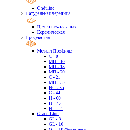
Onduline
Натуральная черепица
Цементно-песчаная
Керамическая
Профнастил
Металл Профиль:
C - 8
МП - 10
МП - 18
МП - 20
C - 21
МП - 35
HC - 35
C - 44
H - 60
H - 75
H - 114
Grand Line:
GL - 8
GL - 10
GL - 10 Фигурный