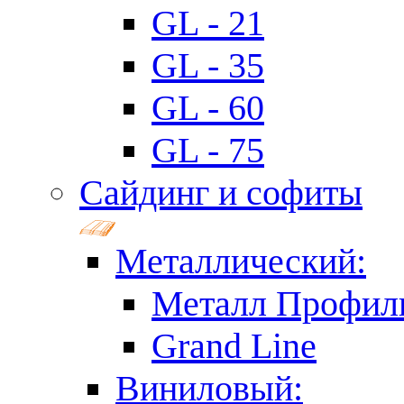
GL - 21
GL - 35
GL - 60
GL - 75
Сайдинг и софиты
Металлический:
Металл Профил
Grand Line
Виниловый: