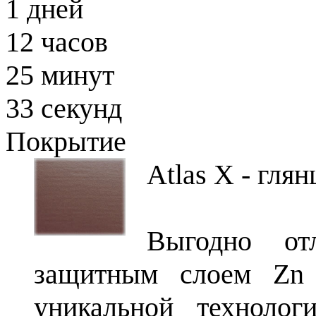
1
дней
12
часов
25
минут
32
секунд
Покрытие
Atlas X - гля
Выгодно от
защитным слоем Zn 
уникальной технолог