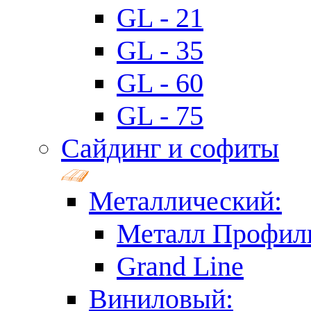
GL - 21
GL - 35
GL - 60
GL - 75
Сайдинг и софиты
Металлический:
Металл Профил
Grand Line
Виниловый: