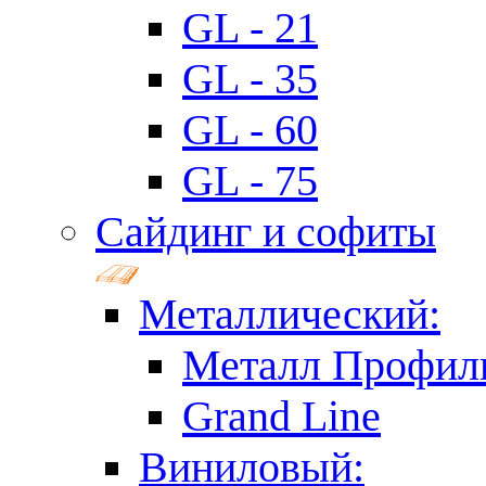
GL - 21
GL - 35
GL - 60
GL - 75
Сайдинг и софиты
Металлический:
Металл Профил
Grand Line
Виниловый: