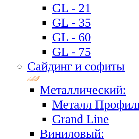
GL - 21
GL - 35
GL - 60
GL - 75
Сайдинг и софиты
Металлический:
Металл Профил
Grand Line
Виниловый: