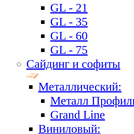
GL - 21
GL - 35
GL - 60
GL - 75
Сайдинг и софиты
Металлический:
Металл Профил
Grand Line
Виниловый: