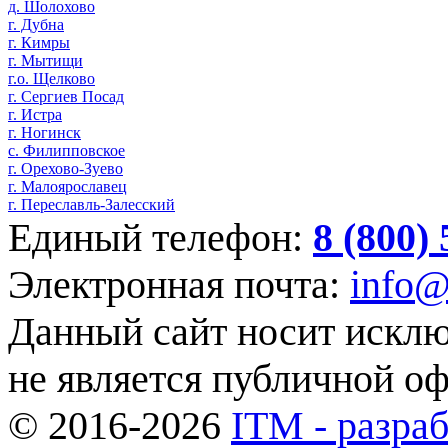
д. Шолохово
г. Дубна
г. Кимры
г. Мытищи
г.о. Щелково
г. Сергиев Посад
г. Истра
г. Ногинск
с. Филипповское
г. Орехово-Зуево
г. Малоярославец
г. Переславль-Залесский
Единый телефон:
8 (800)
Электронная почта:
info@
Данный сайт носит искл
не является публичной о
© 2016-2026
ITM - разраб