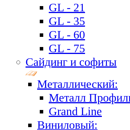
GL - 21
GL - 35
GL - 60
GL - 75
Сайдинг и софиты
Металлический:
Металл Профил
Grand Line
Виниловый: