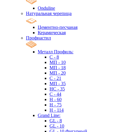
Onduline
Натуральная черепица
Цементно-песчаная
Керамическая
Профнастил
Металл Профиль:
C - 8
МП - 10
МП - 18
МП - 20
C - 21
МП - 35
HC - 35
C - 44
H - 60
H - 75
H - 114
Grand Line:
GL - 8
GL - 10
GL - 10 Фигурный