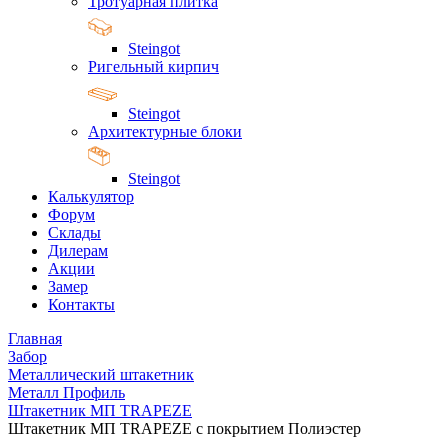
Тротуарная плитка
Steingot
Ригельный кирпич
Steingot
Архитектурные блоки
Steingot
Калькулятор
Форум
Склады
Дилерам
Акции
Замер
Контакты
Главная
Забор
Металлический штакетник
Металл Профиль
Штакетник МП TRAPEZE
Штакетник МП TRAPEZE с покрытием Полиэстер