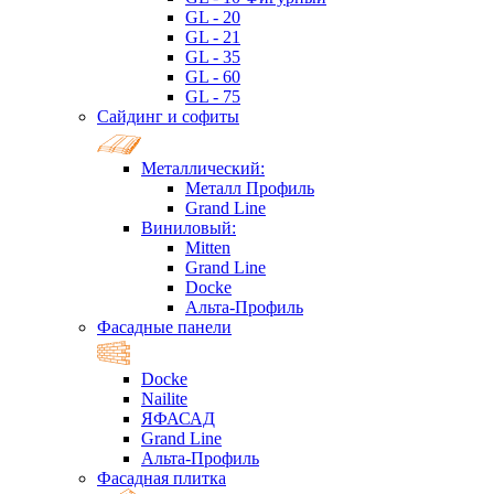
GL - 20
GL - 21
GL - 35
GL - 60
GL - 75
Сайдинг и софиты
Металлический:
Металл Профиль
Grand Line
Виниловый:
Mitten
Grand Line
Docke
Альта-Профиль
Фасадные панели
Docke
Nailite
ЯФАСАД
Grand Line
Альта-Профиль
Фасадная плитка