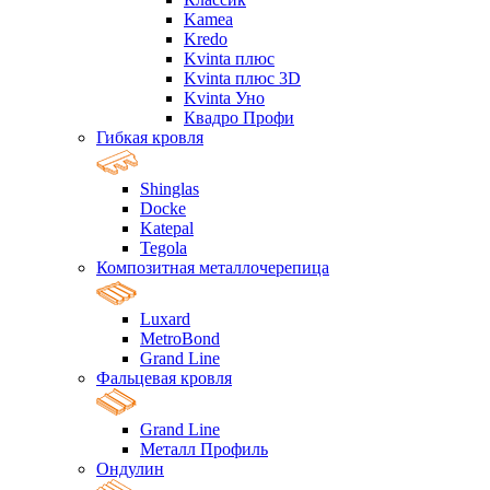
Kamea
Kredo
Kvinta плюс
Kvinta плюс 3D
Kvinta Уно
Квадро Профи
Гибкая кровля
Shinglas
Docke
Katepal
Tegola
Композитная металлочерепица
Luxard
MetroBond
Grand Line
Фальцевая кровля
Grand Line
Металл Профиль
Ондулин