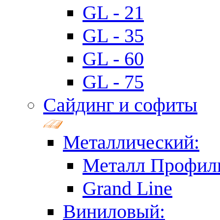
GL - 21
GL - 35
GL - 60
GL - 75
Сайдинг и софиты
Металлический:
Металл Профил
Grand Line
Виниловый: