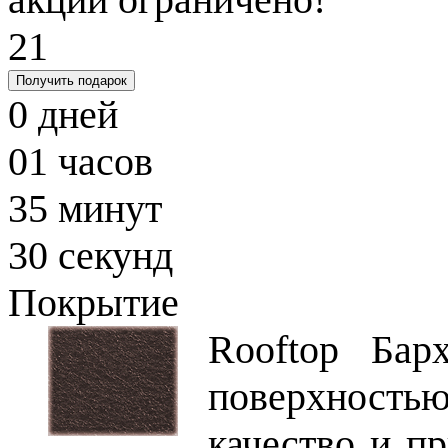
21
Получить подарок
0
дней
01
часов
35
минут
29
секунд
Покрытие
Rooftop Бар
поверхность
качество и п