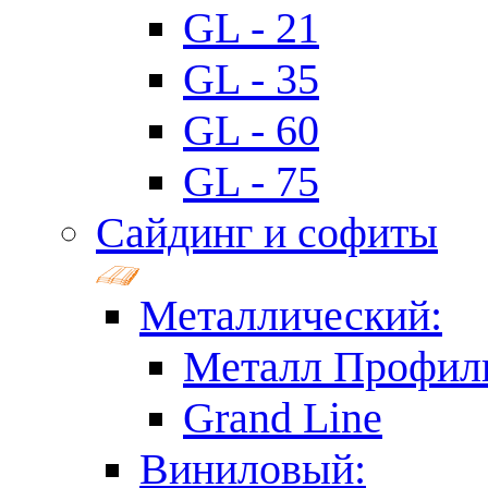
GL - 21
GL - 35
GL - 60
GL - 75
Сайдинг и софиты
Металлический:
Металл Профил
Grand Line
Виниловый: