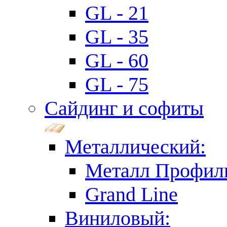
GL - 21
GL - 35
GL - 60
GL - 75
Сайдинг и софиты
Металлический:
Металл Профил
Grand Line
Виниловый: