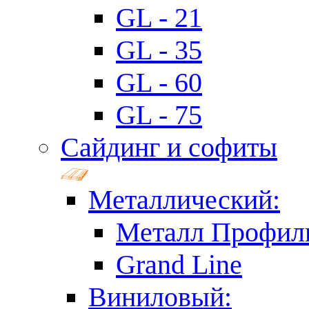
GL - 21
GL - 35
GL - 60
GL - 75
Сайдинг и софиты
Металлический:
Металл Профил
Grand Line
Виниловый: