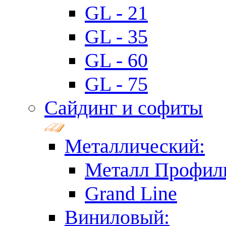
GL - 21
GL - 35
GL - 60
GL - 75
Сайдинг и софиты
Металлический:
Металл Профил
Grand Line
Виниловый: