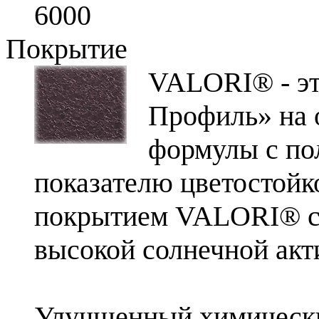
6000
Покрытие
VALORI® - эт
Профиль» на 
формулы с по
показателю цветостойк
покрытием VALORI® со
высокой солнечной ак
Улучшенный химически