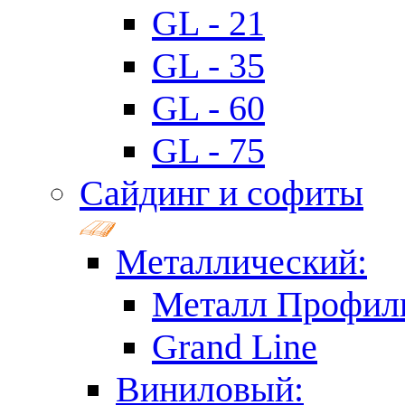
GL - 21
GL - 35
GL - 60
GL - 75
Сайдинг и софиты
Металлический:
Металл Профил
Grand Line
Виниловый: