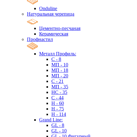
Onduline
Натуральная черепица
Цементно-песчаная
Керамическая
Профнастил
Металл Профиль:
C - 8
МП - 10
МП - 18
МП - 20
C - 21
МП - 35
HC - 35
C - 44
H - 60
H - 75
H - 114
Grand Line:
GL - 8
GL - 10
GL - 10 Фигурный