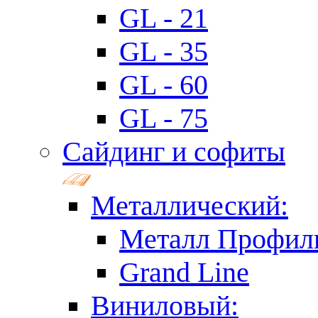
GL - 21
GL - 35
GL - 60
GL - 75
Сайдинг и софиты
Металлический:
Металл Профил
Grand Line
Виниловый: