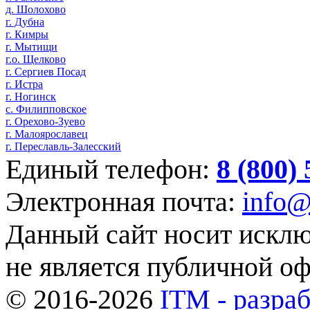
д. Шолохово
г. Дубна
г. Кимры
г. Мытищи
г.о. Щелково
г. Сергиев Посад
г. Истра
г. Ногинск
с. Филипповское
г. Орехово-Зуево
г. Малоярославец
г. Переславль-Залесский
Единый телефон:
8 (800)
Электронная почта:
info@
Данный сайт носит искл
не является публичной о
© 2016-2026
ITM - разраб