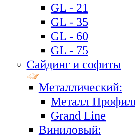
GL - 21
GL - 35
GL - 60
GL - 75
Сайдинг и софиты
Металлический:
Металл Профил
Grand Line
Виниловый: