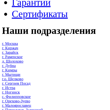
Гарантии
Сертификаты
Наши подразделения
г. Москва
г. Киржач
г. Зарайск
г. Раменское
д. Шолохово
г. Дубна
г. Кимры
г. Мытищи
г.о. Щелково
г. Сергиев Посад
г. Истра
г. Ногинск
с. Филипповское
г. Орехово-Зуево
г. Малоярославец
г. Переславль-Залесский