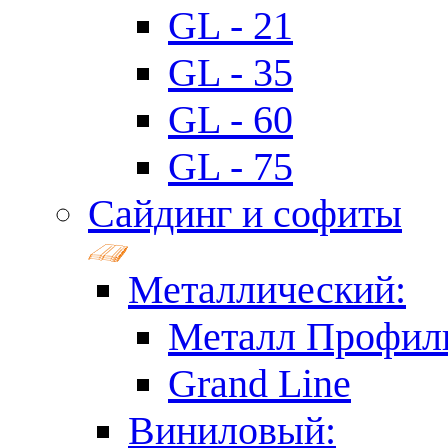
GL - 21
GL - 35
GL - 60
GL - 75
Сайдинг и софиты
Металлический:
Металл Профил
Grand Line
Виниловый: