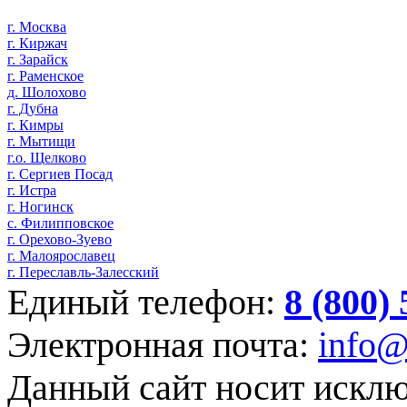
г. Москва
г. Киржач
г. Зарайск
г. Раменское
д. Шолохово
г. Дубна
г. Кимры
г. Мытищи
г.о. Щелково
г. Сергиев Посад
г. Истра
г. Ногинск
с. Филипповское
г. Орехово-Зуево
г. Малоярославец
г. Переславль-Залесский
Единый телефон:
8 (800)
Электронная почта:
info@
Данный сайт носит искл