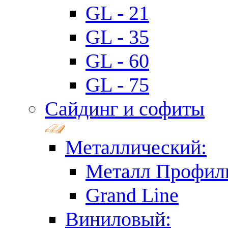
GL - 21
GL - 35
GL - 60
GL - 75
Сайдинг и софиты
Металлический:
Металл Профил
Grand Line
Виниловый: