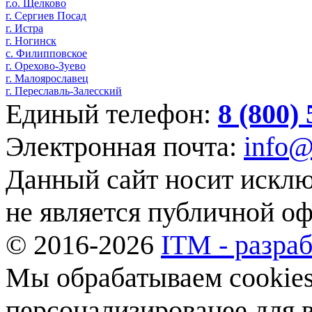
г.о. Щелково
г. Сергиев Посад
г. Истра
г. Ногинск
с. Филипповское
г. Орехово-Зуево
г. Малоярославец
г. Переславль-Залесский
Единый телефон:
8 (800)
Электронная почта:
info@
Данный сайт носит искл
не является публичной о
© 2016-2026
ITM - разраб
Мы обрабатываем cookies,
персонализированее для