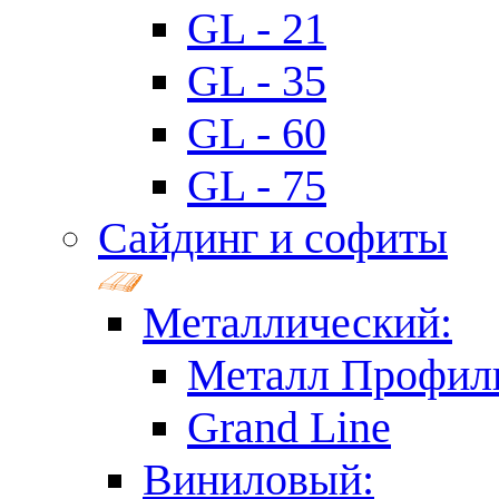
GL - 21
GL - 35
GL - 60
GL - 75
Сайдинг и софиты
Металлический:
Металл Профил
Grand Line
Виниловый: