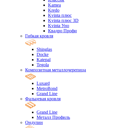
Kamea
Kredo
Kvinta плюс
Kvinta плюс 3D
Kvinta Уно
Квадро Профи
Гибкая кровля
Shinglas
Docke
Katepal
Tegola
Композитная металлочерепица
Luxard
MetroBond
Grand Line
Фальцевая кровля
Grand Line
Металл Профиль
Ондулин