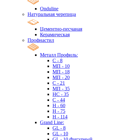
Onduline
Натуральная черепица
Цементно-песчаная
Керамическая
Профнастил
Металл Профиль:
C - 8
МП - 10
МП - 18
МП - 20
C - 21
МП - 35
HC - 35
C - 44
H - 60
H - 75
H - 114
Grand Line:
GL - 8
GL - 10
GL - 10 Фигурный