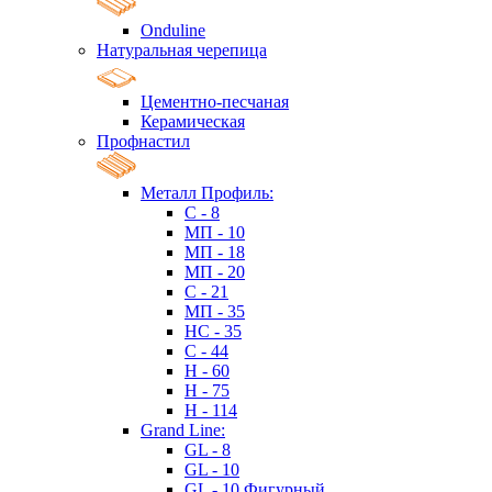
Onduline
Натуральная черепица
Цементно-песчаная
Керамическая
Профнастил
Металл Профиль:
C - 8
МП - 10
МП - 18
МП - 20
C - 21
МП - 35
HC - 35
C - 44
H - 60
H - 75
H - 114
Grand Line:
GL - 8
GL - 10
GL - 10 Фигурный