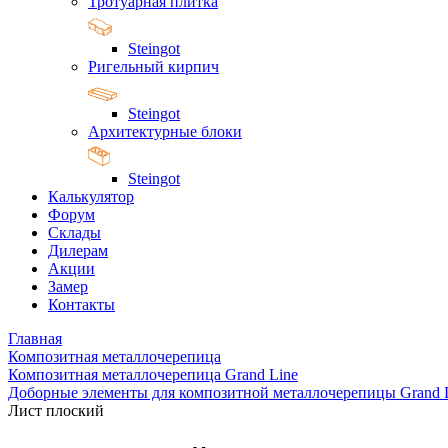
Тротуарная плитка
Steingot
Ригельный кирпич
Steingot
Архитектурные блоки
Steingot
Калькулятор
Форум
Склады
Дилерам
Акции
Замер
Контакты
Главная
Композитная металлочерепица
Композитная металлочерепица Grand Line
Доборные элементы для композитной металлочерепицы Grand 
Лист плоский