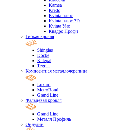
Kamea
Kredo
Kvinta плюс
Kvinta плюс 3D
Kvinta Уно
Квадро Профи
Гибкая кровля
Shinglas
Docke
Katepal
Tegola
Композитная металлочерепица
Luxard
MetroBond
Grand Line
Фальцевая кровля
Grand Line
Металл Профиль
Ондулин