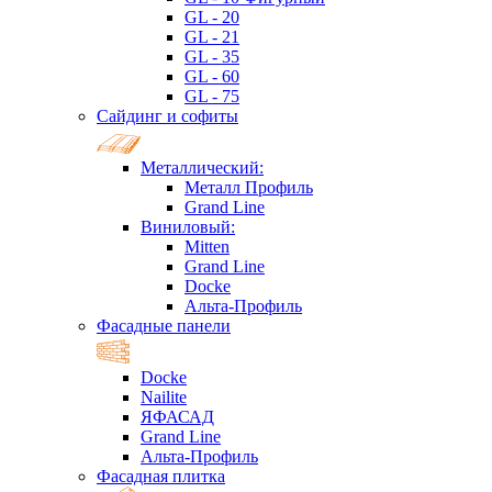
GL - 20
GL - 21
GL - 35
GL - 60
GL - 75
Сайдинг и софиты
Металлический:
Металл Профиль
Grand Line
Виниловый:
Mitten
Grand Line
Docke
Альта-Профиль
Фасадные панели
Docke
Nailite
ЯФАСАД
Grand Line
Альта-Профиль
Фасадная плитка