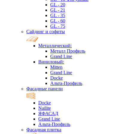
GL - 20
GL - 21
GL - 35
GL - 60
GL - 75
Сайдинг и софиты
Металлический:
Металл Профиль
Grand Line
Виниловый:
Mitten
Grand Line
Docke
Альта-Профиль
Фасадные панели
Docke
Nailite
ЯФАСАД
Grand Line
Альта-Профиль
Фасадная плитка