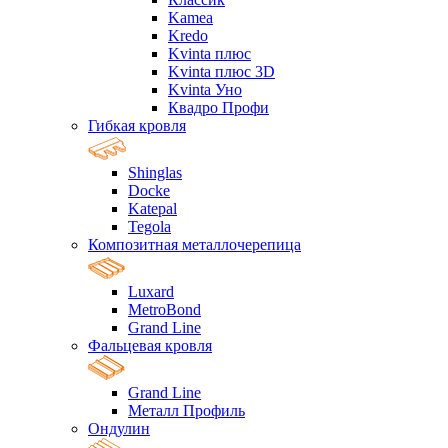
Kamea
Kredo
Kvinta плюс
Kvinta плюс 3D
Kvinta Уно
Квадро Профи
Гибкая кровля
Shinglas
Docke
Katepal
Tegola
Композитная металлочерепица
Luxard
MetroBond
Grand Line
Фальцевая кровля
Grand Line
Металл Профиль
Ондулин