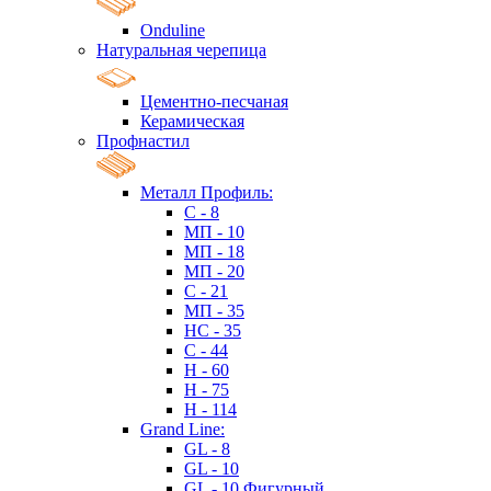
Onduline
Натуральная черепица
Цементно-песчаная
Керамическая
Профнастил
Металл Профиль:
C - 8
МП - 10
МП - 18
МП - 20
C - 21
МП - 35
HC - 35
C - 44
H - 60
H - 75
H - 114
Grand Line:
GL - 8
GL - 10
GL - 10 Фигурный