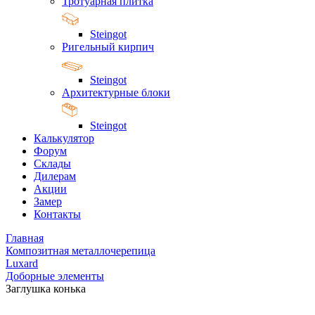
Тротуарная плитка
Steingot
Ригельный кирпич
Steingot
Архитектурные блоки
Steingot
Калькулятор
Форум
Склады
Дилерам
Акции
Замер
Контакты
Главная
Композитная металлочерепица
Luxard
Доборные элементы
Заглушка конька