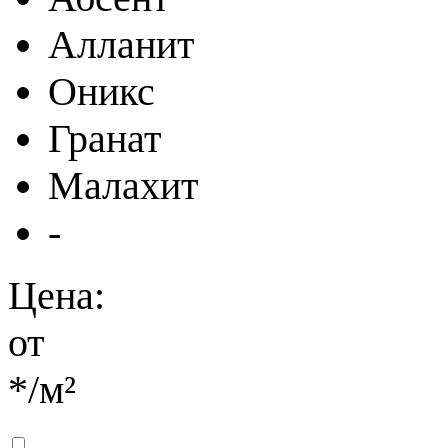
Алланит
Оникс
Гранат
Малахит
-
Цена:
от
*
/м²