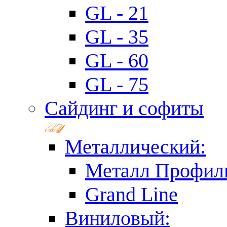
GL - 21
GL - 35
GL - 60
GL - 75
Сайдинг и софиты
Металлический:
Металл Профил
Grand Line
Виниловый: