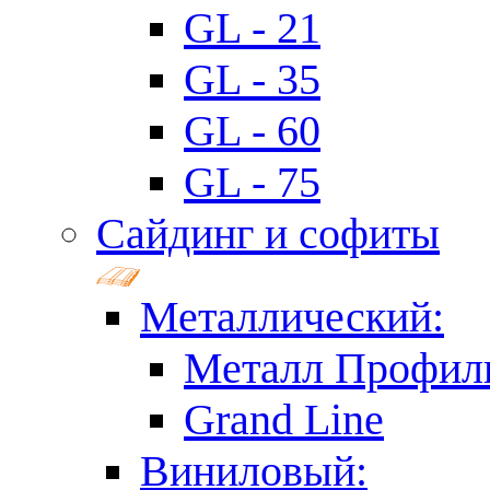
GL - 21
GL - 35
GL - 60
GL - 75
Сайдинг и софиты
Металлический:
Металл Профил
Grand Line
Виниловый: