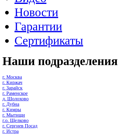
Новости
Гарантии
Сертификаты
Наши подразделения
г. Москва
г. Киржач
г. Зарайск
г. Раменское
д. Шолохово
г. Дубна
г. Кимры
г. Мытищи
г.о. Щелково
г. Сергиев Посад
г. Истра