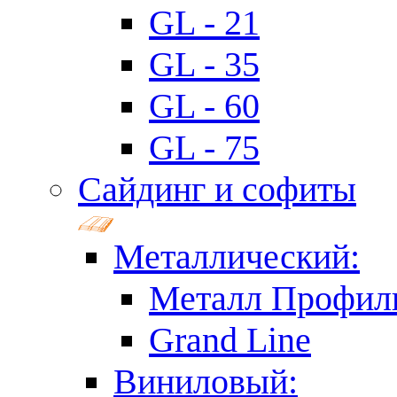
GL - 21
GL - 35
GL - 60
GL - 75
Сайдинг и софиты
Металлический:
Металл Профил
Grand Line
Виниловый: