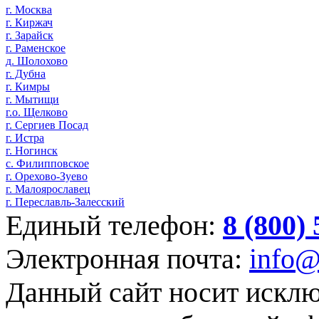
г. Москва
г. Киржач
г. Зарайск
г. Раменское
д. Шолохово
г. Дубна
г. Кимры
г. Мытищи
г.о. Щелково
г. Сергиев Посад
г. Истра
г. Ногинск
с. Филипповское
г. Орехово-Зуево
г. Малоярославец
г. Переславль-Залесский
Единый телефон:
8 (800)
Электронная почта:
info@
Данный сайт носит искл