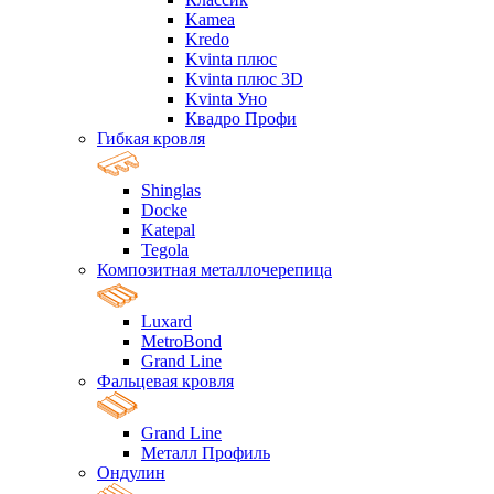
Kamea
Kredo
Kvinta плюс
Kvinta плюс 3D
Kvinta Уно
Квадро Профи
Гибкая кровля
Shinglas
Docke
Katepal
Tegola
Композитная металлочерепица
Luxard
MetroBond
Grand Line
Фальцевая кровля
Grand Line
Металл Профиль
Ондулин