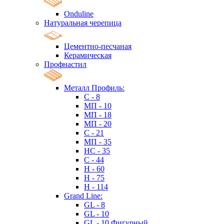
Onduline
Натуральная черепица
Цементно-песчаная
Керамическая
Профнастил
Металл Профиль:
C - 8
МП - 10
МП - 18
МП - 20
C - 21
МП - 35
HC - 35
C - 44
H - 60
H - 75
H - 114
Grand Line:
GL - 8
GL - 10
GL - 10 Фигурный