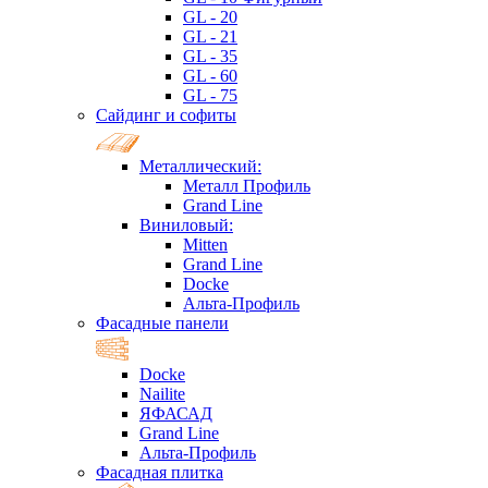
GL - 20
GL - 21
GL - 35
GL - 60
GL - 75
Сайдинг и софиты
Металлический:
Металл Профиль
Grand Line
Виниловый:
Mitten
Grand Line
Docke
Альта-Профиль
Фасадные панели
Docke
Nailite
ЯФАСАД
Grand Line
Альта-Профиль
Фасадная плитка