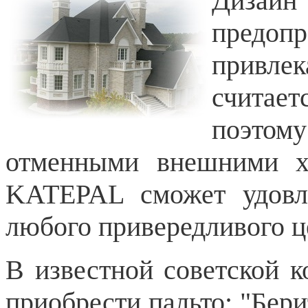
Дизайн
пред
привлек
считает
поэто
отменными внешними ха
KATEPAL сможет удовле
любого привередливого ц
В известной советской к
приобрести пальто: "Бер