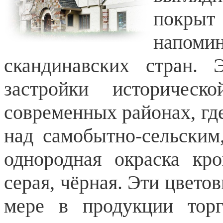
покрыт
напоми
скандинавских стран. 
застройки историчес
современных районах, гд
над самобытно-сельским
однородная окраска кро
серая, чёрная. Эти цвет
мере в продукции то