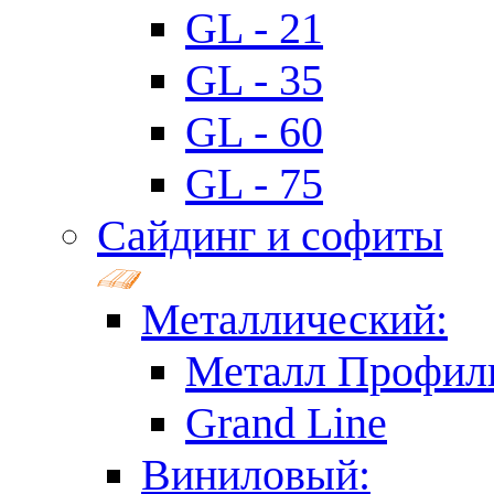
GL - 21
GL - 35
GL - 60
GL - 75
Сайдинг и софиты
Металлический:
Металл Профил
Grand Line
Виниловый: