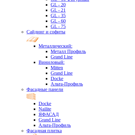
GL - 20
GL - 21
GL - 35
GL - 60
GL - 75
Сайдинг и софиты
Металлический:
Металл Профиль
Grand Line
Виниловый:
Mitten
Grand Line
Docke
Альта-Профиль
Фасадные панели
Docke
Nailite
ЯФАСАД
Grand Line
Альта-Профиль
Фасадная плитка