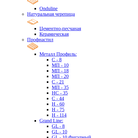
Onduline
Натуральная черепица
Цементно-песчаная
Керамическая
Профнастил
Металл Профиль:
C - 8
МП - 10
МП - 18
МП - 20
C - 21
МП - 35
HC - 35
C - 44
H - 60
H - 75
H - 114
Grand Line:
GL - 8
GL - 10
GL - 10 Фигурный