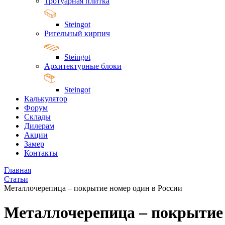
Тротуарная плитка
Steingot
Ригельный кирпич
Steingot
Архитектурные блоки
Steingot
Калькулятор
Форум
Склады
Дилерам
Акции
Замер
Контакты
Главная
Статьи
Металлочерепица – покрытие номер один в России
Металлочерепица – покрытие 