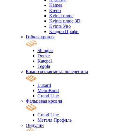
Kamea
Kredo
Kvinta плюс
Kvinta плюс 3D
Kvinta Уно
Квадро Профи
Гибкая кровля
Shinglas
Docke
Katepal
Tegola
Композитная металлочерепица
Luxard
MetroBond
Grand Line
Фальцевая кровля
Grand Line
Металл Профиль
Ондулин