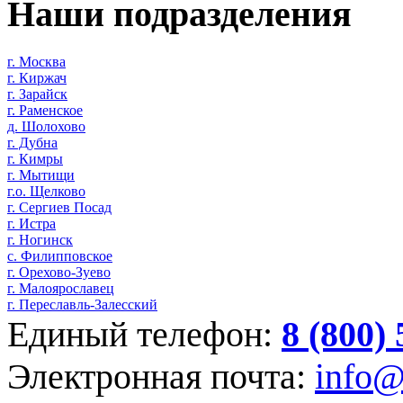
Наши подразделения
г. Москва
г. Киржач
г. Зарайск
г. Раменское
д. Шолохово
г. Дубна
г. Кимры
г. Мытищи
г.о. Щелково
г. Сергиев Посад
г. Истра
г. Ногинск
с. Филипповское
г. Орехово-Зуево
г. Малоярославец
г. Переславль-Залесский
Единый телефон:
8 (800)
Электронная почта:
info@