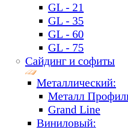
GL - 21
GL - 35
GL - 60
GL - 75
Сайдинг и софиты
Металлический:
Металл Профил
Grand Line
Виниловый: