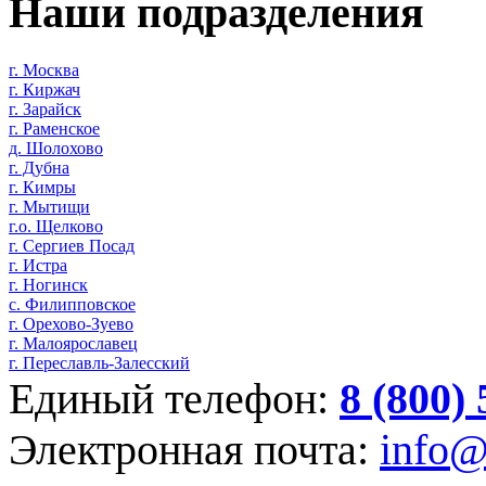
Наши подразделения
г. Москва
г. Киржач
г. Зарайск
г. Раменское
д. Шолохово
г. Дубна
г. Кимры
г. Мытищи
г.о. Щелково
г. Сергиев Посад
г. Истра
г. Ногинск
с. Филипповское
г. Орехово-Зуево
г. Малоярославец
г. Переславль-Залесский
Единый телефон:
8 (800)
Электронная почта:
info@