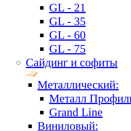
GL - 21
GL - 35
GL - 60
GL - 75
Сайдинг и софиты
Металлический:
Металл Профил
Grand Line
Виниловый: