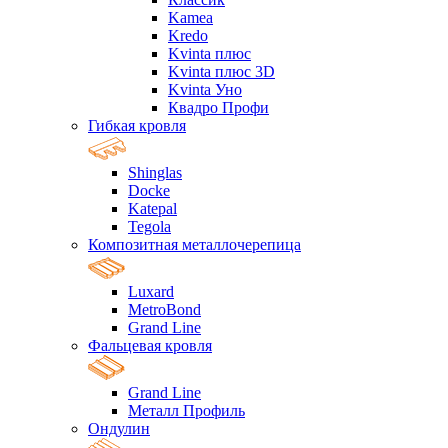
Kamea
Kredo
Kvinta плюс
Kvinta плюс 3D
Kvinta Уно
Квадро Профи
Гибкая кровля
Shinglas
Docke
Katepal
Tegola
Композитная металлочерепица
Luxard
MetroBond
Grand Line
Фальцевая кровля
Grand Line
Металл Профиль
Ондулин