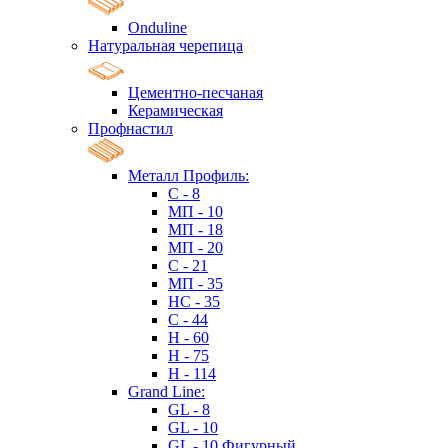
Onduline
Натуральная черепица
Цементно-песчаная
Керамическая
Профнастил
Металл Профиль:
C - 8
МП - 10
МП - 18
МП - 20
C - 21
МП - 35
HC - 35
C - 44
H - 60
H - 75
H - 114
Grand Line:
GL - 8
GL - 10
GL - 10 Фигурный