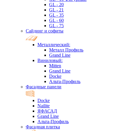
GL - 20
GL - 21
GL - 35
GL - 60
GL - 75
Сайдинг и софиты
Металлический:
Металл Профиль
Grand Line
Виниловый:
Mitten
Grand Line
Docke
Альта-Профиль
Фасадные панели
Docke
Nailite
ЯФАСАД
Grand Line
Альта-Профиль
Фасадная плитка