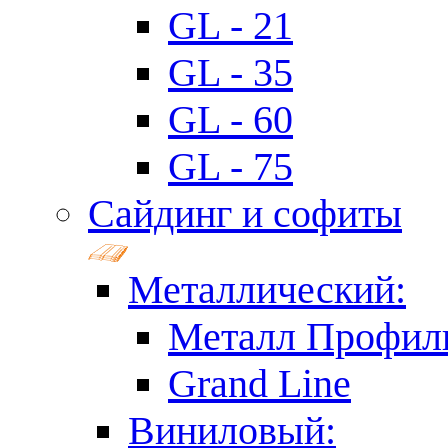
GL - 21
GL - 35
GL - 60
GL - 75
Сайдинг и софиты
Металлический:
Металл Профил
Grand Line
Виниловый: