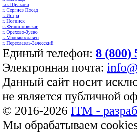
г.о. Щелково
г. Сергиев Посад
г. Истра
г. Ногинск
с. Филипповское
г. Орехово-Зуево
г. Малоярославец
г. Переславль-Залесский
Единый телефон:
8 (800)
Электронная почта:
info@
Данный сайт носит искл
не является публичной о
© 2016-2026
ITM - разраб
Мы обрабатываем cookies,