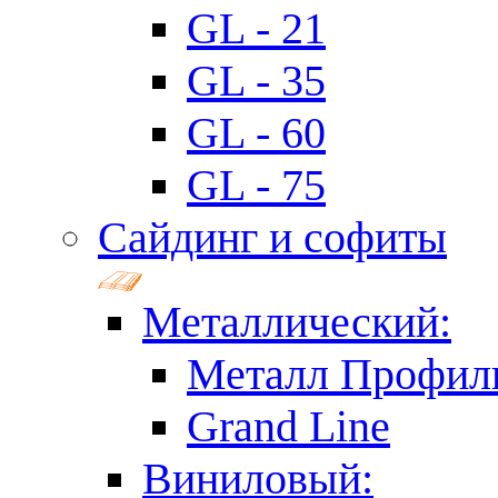
GL - 21
GL - 35
GL - 60
GL - 75
Сайдинг и софиты
Металлический:
Металл Профил
Grand Line
Виниловый: