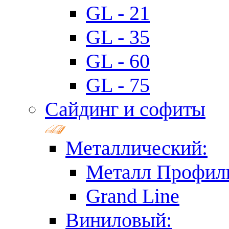
GL - 21
GL - 35
GL - 60
GL - 75
Сайдинг и софиты
Металлический:
Металл Профил
Grand Line
Виниловый: