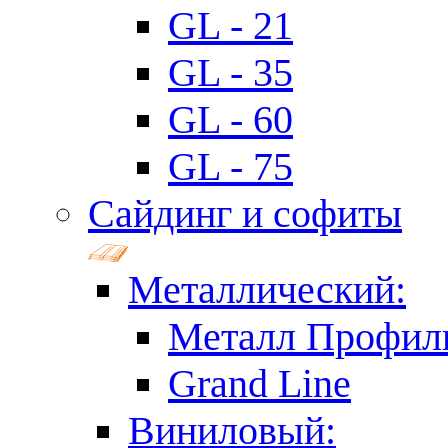
GL - 21
GL - 35
GL - 60
GL - 75
Сайдинг и софиты
Металлический:
Металл Профил
Grand Line
Виниловый: