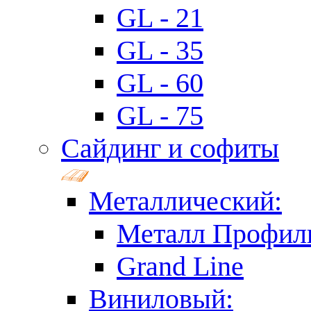
GL - 21
GL - 35
GL - 60
GL - 75
Сайдинг и софиты
Металлический:
Металл Профил
Grand Line
Виниловый: