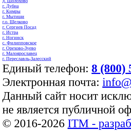
д. Шолохово
г. Дубна
г. Кимры
г. Мытищи
г.о. Щелково
г. Сергиев Посад
г. Истра
г. Ногинск
с. Филипповское
г. Орехово-Зуево
г. Малоярославец
г. Переславль-Залесский
Единый телефон:
8 (800)
Электронная почта:
info@
Данный сайт носит искл
не является публичной о
© 2016-2026
ITM - разраб