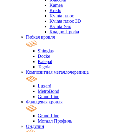
Kamea
Kredo
Kvinta плюс
Kvinta плюс 3D
Kvinta Уно
Квадро Профи
Гибкая кровля
Shinglas
Docke
Katepal
Tegola
Композитная металлочерепица
Luxard
MetroBond
Grand Line
Фальцевая кровля
Grand Line
Металл Профиль
Ондулин