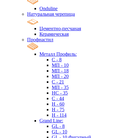
Onduline
Натуральная черепица
Цементно-песчаная
Керамическая
Профнастил
Металл Профиль:
C - 8
МП - 10
МП - 18
МП - 20
C - 21
МП - 35
HC - 35
C - 44
H - 60
H - 75
H - 114
Grand Line:
GL - 8
GL - 10
GL - 10 Фигурный