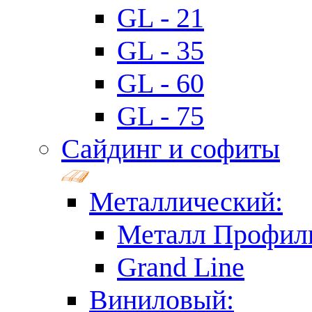
GL - 21
GL - 35
GL - 60
GL - 75
Сайдинг и софиты
Металлический:
Металл Профил
Grand Line
Виниловый: