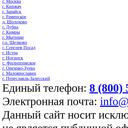
г. Москва
г. Киржач
г. Зарайск
г. Раменское
д. Шолохово
г. Дубна
г. Кимры
г. Мытищи
г.о. Щелково
г. Сергиев Посад
г. Истра
г. Ногинск
с. Филипповское
г. Орехово-Зуево
г. Малоярославец
г. Переславль-Залесский
Единый телефон:
8 (800)
Электронная почта:
info@
Данный сайт носит искл