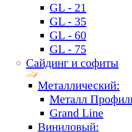
GL - 21
GL - 35
GL - 60
GL - 75
Сайдинг и софиты
Металлический:
Металл Профил
Grand Line
Виниловый: