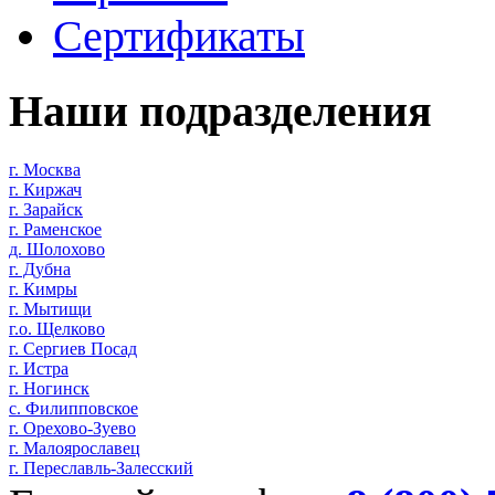
Сертификаты
Наши подразделения
г. Москва
г. Киржач
г. Зарайск
г. Раменское
д. Шолохово
г. Дубна
г. Кимры
г. Мытищи
г.о. Щелково
г. Сергиев Посад
г. Истра
г. Ногинск
с. Филипповское
г. Орехово-Зуево
г. Малоярославец
г. Переславль-Залесский