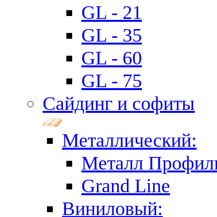
GL - 21
GL - 35
GL - 60
GL - 75
Сайдинг и софиты
Металлический:
Металл Профил
Grand Line
Виниловый: