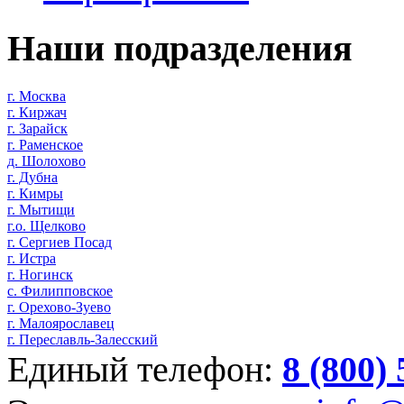
Наши подразделения
г. Москва
г. Киржач
г. Зарайск
г. Раменское
д. Шолохово
г. Дубна
г. Кимры
г. Мытищи
г.о. Щелково
г. Сергиев Посад
г. Истра
г. Ногинск
с. Филипповское
г. Орехово-Зуево
г. Малоярославец
г. Переславль-Залесский
Единый телефон:
8 (800)