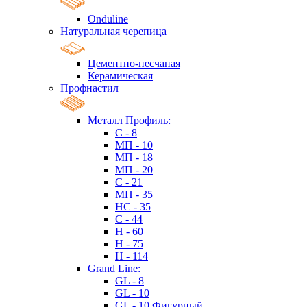
Onduline
Натуральная черепица
Цементно-песчаная
Керамическая
Профнастил
Металл Профиль:
C - 8
МП - 10
МП - 18
МП - 20
C - 21
МП - 35
HC - 35
C - 44
H - 60
H - 75
H - 114
Grand Line:
GL - 8
GL - 10
GL - 10 Фигурный