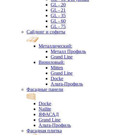
GL - 20
GL - 21
GL - 35
GL - 60
GL - 75
Сайдинг и софиты
Металлический:
Металл Профиль
Grand Line
Виниловый:
Mitten
Grand Line
Docke
Альта-Профиль
Фасадные панели
Docke
Nailite
ЯФАСАД
Grand Line
Альта-Профиль
Фасадная плитка