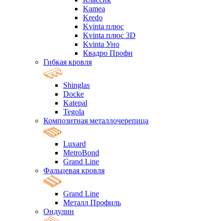
Kamea
Kredo
Kvinta плюс
Kvinta плюс 3D
Kvinta Уно
Квадро Профи
Гибкая кровля
Shinglas
Docke
Katepal
Tegola
Композитная металлочерепица
Luxard
MetroBond
Grand Line
Фальцевая кровля
Grand Line
Металл Профиль
Ондулин