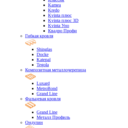
Kamea
Kredo
Kvinta плюс
Kvinta плюс 3D
Kvinta Уно
Квадро Профи
Гибкая кровля
Shinglas
Docke
Katepal
Tegola
Композитная металлочерепица
Luxard
MetroBond
Grand Line
Фальцевая кровля
Grand Line
Металл Профиль
Ондулин