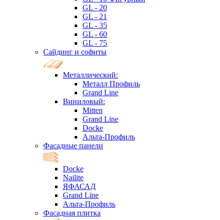
GL - 20
GL - 21
GL - 35
GL - 60
GL - 75
Сайдинг и софиты
Металлический:
Металл Профиль
Grand Line
Виниловый:
Mitten
Grand Line
Docke
Альта-Профиль
Фасадные панели
Docke
Nailite
ЯФАСАД
Grand Line
Альта-Профиль
Фасадная плитка