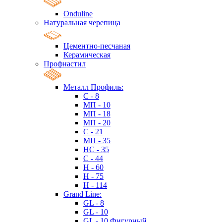
Onduline
Натуральная черепица
Цементно-песчаная
Керамическая
Профнастил
Металл Профиль:
C - 8
МП - 10
МП - 18
МП - 20
C - 21
МП - 35
HC - 35
C - 44
H - 60
H - 75
H - 114
Grand Line:
GL - 8
GL - 10
GL - 10 Фигурный