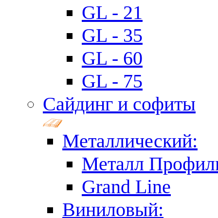
GL - 21
GL - 35
GL - 60
GL - 75
Сайдинг и софиты
Металлический:
Металл Профил
Grand Line
Виниловый: