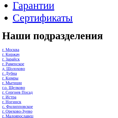
Гарантии
Сертификаты
Наши подразделения
г. Москва
г. Киржач
г. Зарайск
г. Раменское
д. Шолохово
г. Дубна
г. Кимры
г. Мытищи
г.о. Щелково
г. Сергиев Посад
г. Истра
г. Ногинск
с. Филипповское
г. Орехово-Зуево
г. Малоярославец